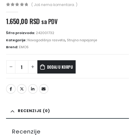
( Još nema komentara. )
n
0
out of 5
1.650,00
RSD
sa PDV
,00 RSD
Šifra proizvoda:
242001732
,00 RSD
Kategorije:
Novogodišnja rasveta
,
Strujno napajanje
Brend:
EMOS
DODAJ U KORPU
RECENZIJE (0)
Recenzije