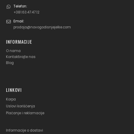
Telefon:
+381.63.47.47.12
Email:
prodaja@novogodisnjejelke.com
INFORMACIJE
O nama
Kontaktirajte nas
Blog
LINKOVI
Korpa
Uslovi korišćenja
Plaćanje i reklamacije
Informacije o dostavi