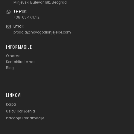
Mirijevski Bulevar 18b, Beograd
Telefon:
+381.63.47.47.12
Email:
prodaja@novogodisnjejelke.com
INFORMACIJE
O nama
Kontaktirajte nas
Blog
LINKOVI
Korpa
Uslovi korišćenja
Plaćanje i reklamacije