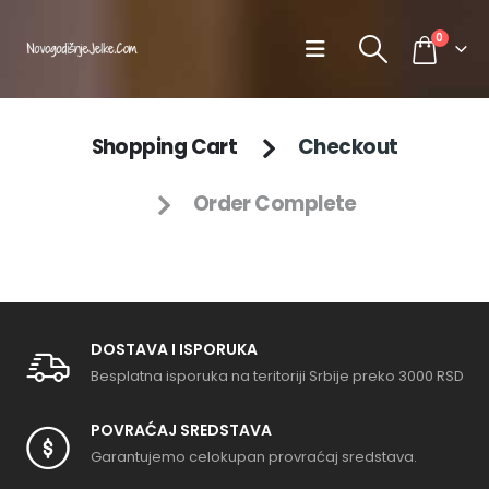
0
Shopping Cart
Checkout
Order Complete
DOSTAVA I ISPORUKA
Besplatna isporuka na teritoriji Srbije preko 3000 RSD
POVRAĆAJ SREDSTAVA
Garantujemo celokupan provraćaj sredstava.