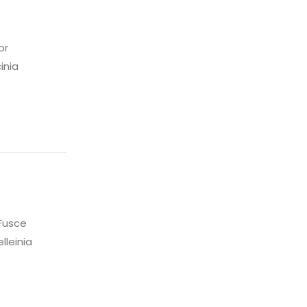
or
inia
Fusce
lleinia