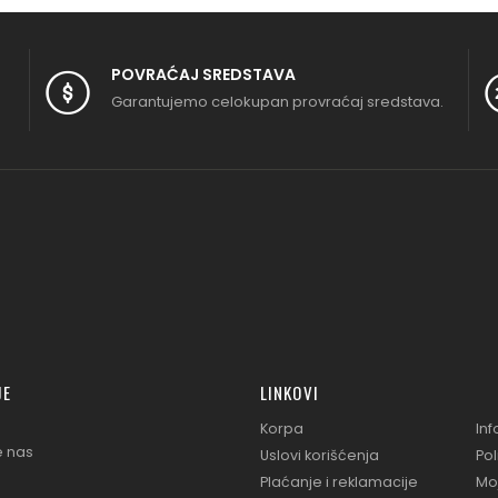
POVRAĆAJ SREDSTAVA
Garantujemo celokupan provraćaj sredstava.
JE
LINKOVI
Korpa
Inf
e nas
Uslovi korišćenja
Pol
Plaćanje i reklamacije
Mo