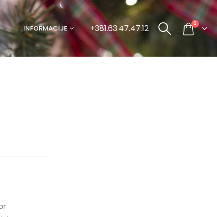
0
+381.63.47.47.12
INFORMACIJE
or