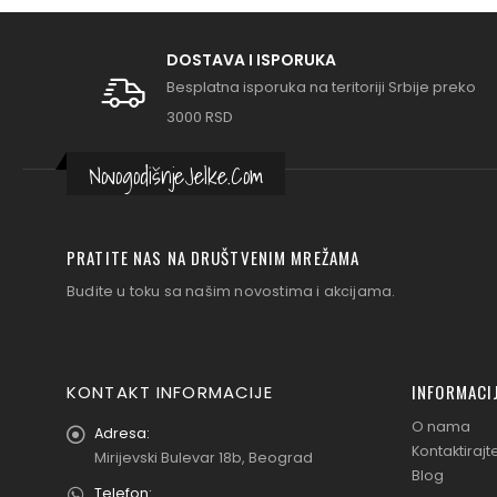
DOSTAVA I ISPORUKA
Besplatna isporuka na teritoriji Srbije preko
3000 RSD
NovogodišnjeJelke.Com
PRATITE NAS NA DRUŠTVENIM MREŽAMA
Budite u toku sa našim novostima i akcijama.
INFORMACI
KONTAKT INFORMACIJE
O nama
Adresa:
Kontaktirajt
Mirijevski Bulevar 18b, Beograd
Blog
Telefon: