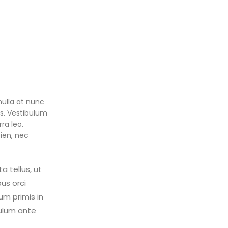
nulla at nunc
tus. Vestibulum
ra leo.
pien, nec
a tellus, ut
bus orci
um primis in
bulum ante