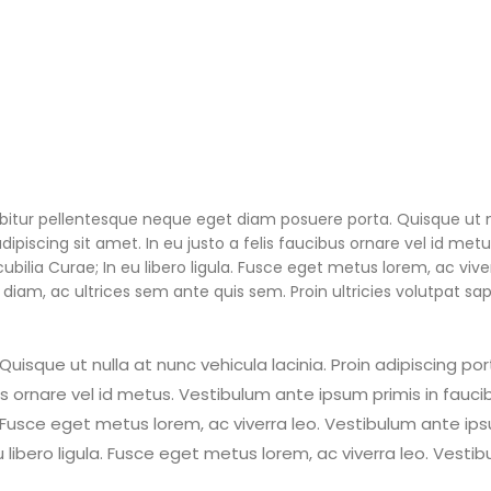
abitur pellentesque neque eget diam posuere porta. Quisque ut 
 adipiscing sit amet. In eu justo a felis faucibus ornare vel id me
ubilia Curae; In eu libero ligula. Fusce eget metus lorem, ac viver
s diam, ac ultrices sem ante quis sem. Proin ultricies volutpat sa
que ut nulla at nunc vehicula lacinia. Proin adipiscing port
bus ornare vel id metus. Vestibulum ante ipsum primis in fauci
la. Fusce eget metus lorem, ac viverra leo. Vestibulum ante ips
eu libero ligula. Fusce eget metus lorem, ac viverra leo. Vesti