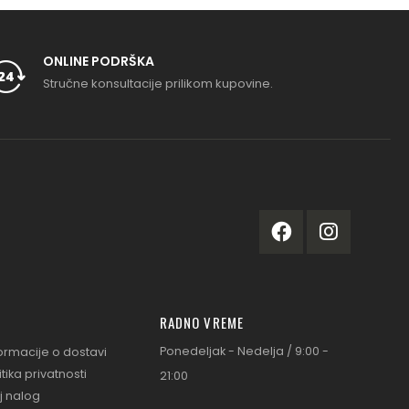
ONLINE PODRŠKA
Stručne konsultacije prilikom kupovine.
RADNO VREME
Ponedeljak - Nedelja / 9:00 -
ormacije o dostavi
itika privatnosti
21:00
j nalog