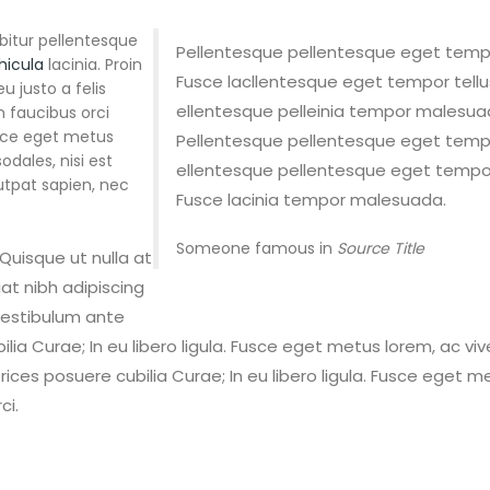
bitur pellentesque
Pellentesque pellentesque eget tempo
hicula
lacinia. Proin
Fusce lacllentesque eget tempor tellu
u justo a felis
ellentesque pelleinia tempor malesua
n faucibus orci
Fusce eget metus
Pellentesque pellentesque eget tempo
odales, nisi est
ellentesque pellentesque eget tempor 
lutpat sapien, nec
Fusce lacinia tempor malesuada.
Someone famous in
Source Title
uisque ut nulla at
iat nibh adipiscing
 Vestibulum ante
ilia Curae; In eu libero ligula. Fusce eget metus lorem, ac vive
rices posuere cubilia Curae; In eu libero ligula. Fusce eget m
ci.