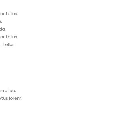
r tellus.
s
da.
r tellus
tellus.
rra leo.
etus lorem,